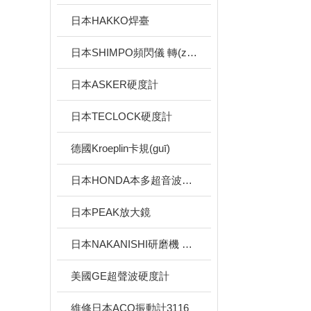
日本HAKKO焊臺
日本SHIMPO頻閃儀 轉(zhuǎn)速表
日本ASKER硬度計
日本TECLOCK硬度計
德國Kroeplin卡規(guī)
日本HONDA本多超音波切割刀
日本PEAK放大鏡
日本NAKANISHI研磨機 超音波切割刀 主軸
美國GE超聲波硬度計
維修日本ACO振動計3116