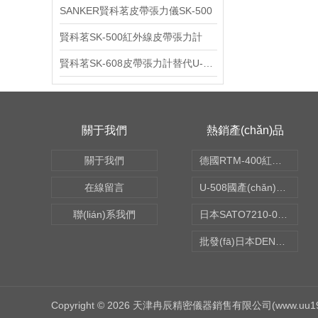
SANKER賢科茗皮帶張力儀SK-500
賢科茗SK-500紅外線皮帶張力計
賢科茗SK-608皮帶張力計替代U-508
關于我們
熱銷產(chǎn)品
關于我們
德國RTM-400紅外線皮帶張力計
在線留言
U-508國產(chǎn)Sanker皮帶張力計
聯(lián)系我們
日本SATO7210-00溫濕度記錄儀
批發(fā)日本DENSO皮帶張力計BTG-2
Copyright © 2026 天津冉辰精密儀器銷售有限公司(www.uu1