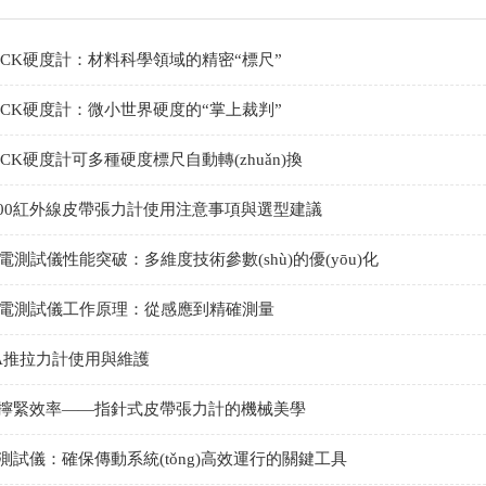
OCK硬度計：材料科學領域的精密“標尺”
OCK硬度計：微小世界硬度的“掌上裁判”
OCK硬度計可多種硬度標尺自動轉(zhuǎn)換
-400紅外線皮帶張力計使用注意事項與選型建議
4靜電測試儀性能突破：多維度技術參數(shù)的優(yōu)化
04靜電測試儀工作原理：從感應到精確測量
DA推拉力計使用與維護
擰緊效率——指針式皮帶張力計的機械美學
測試儀：確保傳動系統(tǒng)高效運行的關鍵工具