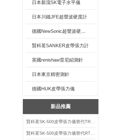
日本新瀉SK電子水平儀
日本川鐵JFE超聲波硬度計
德國NewSonic超聲波硬度計
賢科茗SANKER皮帶張力計
英國renishaw雷尼紹測針
日本東京精密測針
德國HUK皮帶張力儀
新品推薦
賢科茗SK-500皮帶張力儀替代TRUMMETER
賢科茗SK-500皮帶張力儀替代RTM-400