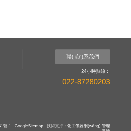
聯(lián)系我們
24小時熱線：
022-87280203
1號-1
GoogleSitemap
技術支持：
化工儀器網(wǎng)
管理