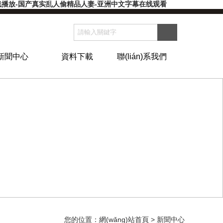
在线播放-国产真实乱人偷精品人妻-亚洲中文字幕在线观看
新聞中心
資料下載
聯(lián)系我們
您的位置：
網(wǎng)站首頁
> 新聞中心