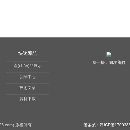
快速導航
掃一掃，關注我們
產(chǎn)品展示
新聞中心
技術文章
資料下載
96.com) 版權所有
備案號：津ICP備1700383