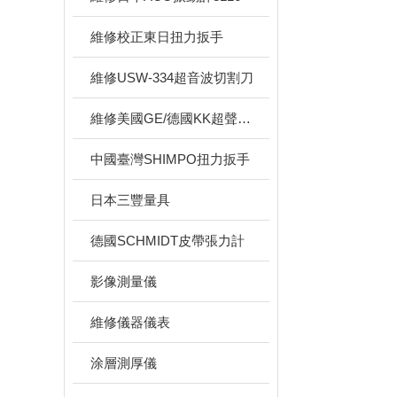
維修校正東日扭力扳手
維修USW-334超音波切割刀
維修美國GE/德國KK超聲波硬度計
中國臺灣SHIMPO扭力扳手
日本三豐量具
德國SCHMIDT皮帶張力計
影像測量儀
維修儀器儀表
涂層測厚儀