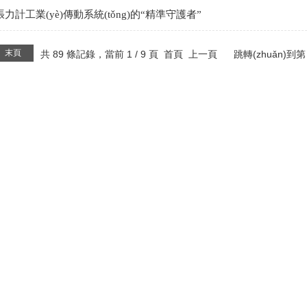
張力計工業(yè)傳動系統(tǒng)的“精準守護者”
末頁
共 89 條記錄，當前 1 / 9 頁 首頁 上一頁
跳轉(zhuǎn)到第