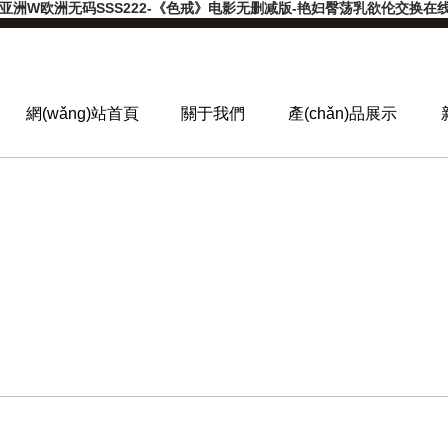
-亚洲W欧洲无码SSS222-《色戒》电影无删减版-艳妇臀荡乳欲伦交换
網(wǎng)站首頁
關于我們
產(chǎn)品展示